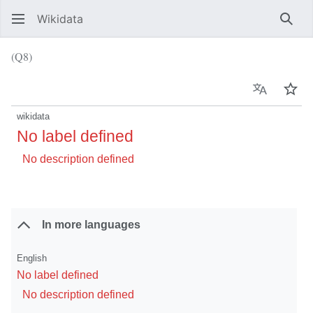
Wikidata
Sear
(Q8)
Language
Wat
wikidata
No label defined
No description defined
In more languages
English
No label defined
No description defined